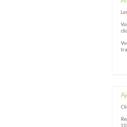
Af
Les
Vo
cli
Vo
tra
Aj
Cl
Rem
10