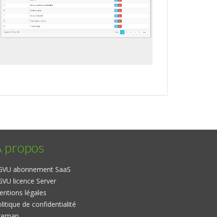
 propos
GVU abonnement SaaS
VU licence Server
ntions légales
litique de confidentialité
itemap