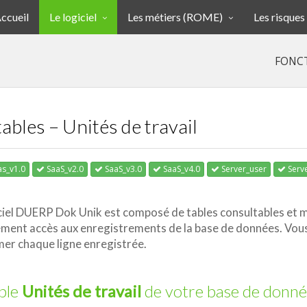
ccueil
Le logiciel
Les métiers (ROME)
Les risques
FONC
 tables – Unités de travail
s_v1.0
SaaS_v2.0
SaaS_v3.0
SaaS_v4.0
Server_user
Serv
ciel DUERP Dok Unik est composé de tables consultables et m
ment accès aux enregistrements de la base de données. Vous 
er chaque ligne enregistrée.
ble
Unités de travail
de votre base de donné