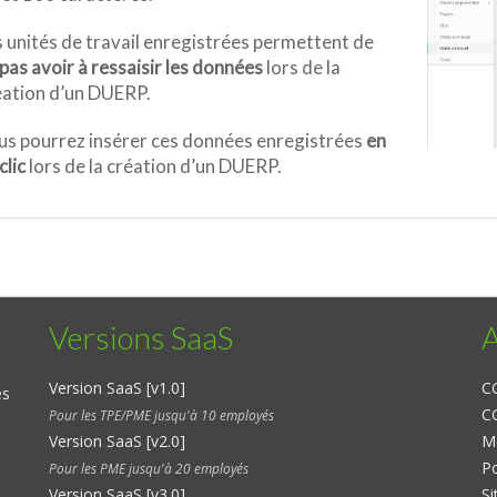
 unités de travail enregistrées permettent de
pas avoir à ressaisir les données
lors de la
éation d’un DUERP.
us pourrez insérer ces données enregistrées
en
clic
lors de la création d’un DUERP.
Versions SaaS
A
Version SaaS [v1.0]
C
es
CG
Pour les TPE/PME jusqu'à 10 employés
Version SaaS [v2.0]
Me
Po
Pour les PME jusqu'à 20 employés
Version SaaS [v3.0]
S