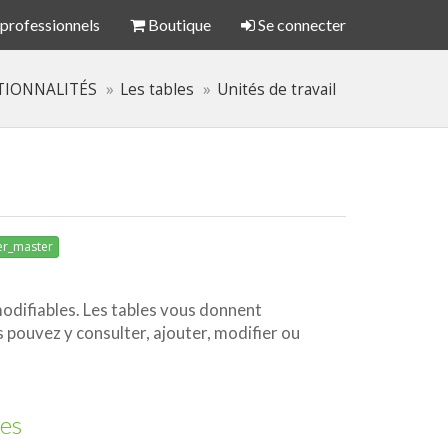
 professionnels
Boutique
Se connecter
TIONNALITÉS
Les tables
Unités de travail
er_master
odifiables. Les tables vous donnent
pouvez y consulter, ajouter, modifier ou
es