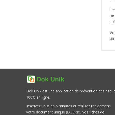
Les
ne 
cr
Vo
un 
Dok Unik est une application de prévention des risqu
100% en ligne.
Inscrivez vous en 5 minutes et réalisez rapidement
votre document unique (DUERP), vos fiches de