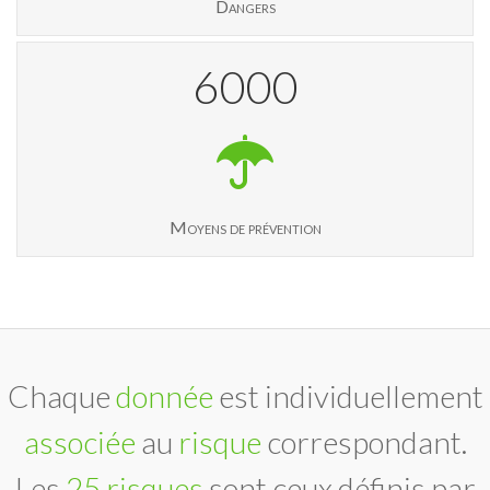
Dangers
6000
Moyens de prévention
Chaque
donnée
est individuellement
associée
au
risque
correspondant.
Les
25 risques
sont ceux définis par