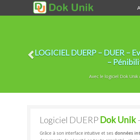
A
LOGICIEL DUERP – DUER – EvRP
– Pénibil
Avec le logiciel Dok Uni
Logiciel DUERP
Dok Unik
–
Grâce à son interface intuitive et ses
données in