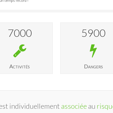
un temps record !
7000
5900
Activités
Dangers
est individuellement
associée
au
risqu