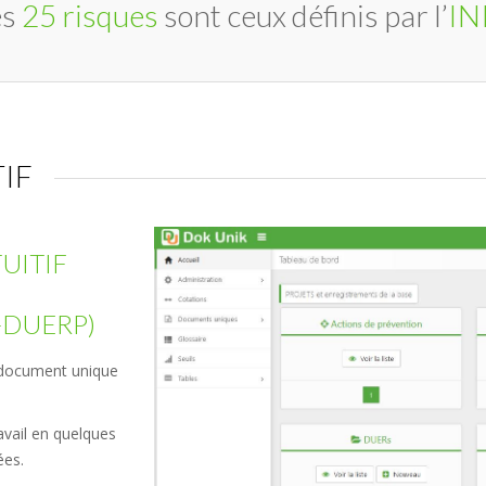
es
25 risques
sont ceux définis par l’
IN
IF
UITIF
S
-DUERP)
e document unique
avail en quelques
ées.