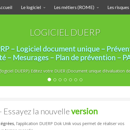
ccueil
Le logiciel
Les métiers (ROME)
Les risques
LOGICIEL DUERP
 – Logiciel document unique – Préventi
ité – Mesurages – Plan de prévention –
k (logiciel DUERP) Editez votre DUER (Document unique d’évaluation de
 Essayez la nouvelle
version
tégrées
, l’application DUERP Dok Unik vous permet de réaliser vos