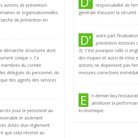
D’
es actions de prévention
responsabilité de l’em
maines et organisationnelles.
générale d’assurer la sécurité 
démarche de prévention en
D’
autre part l’évaluati
prévention énoncés da
une démarche structurée dont
3). C’est pourquoi celle-ci en
ocument Unique ». Ce
des risques et aussi de mise e
es membres du comité
actions ne dispensent pas l’e
, des délégués du personnel, du
mesures correctives immédia
si que des agents des services
E
n dernier lieu l’instau
améliorer la performanc
d’accès pour le personnel au
économique.
onvenable et aisément
tures dotés d’un règlement
t que celui réservé au