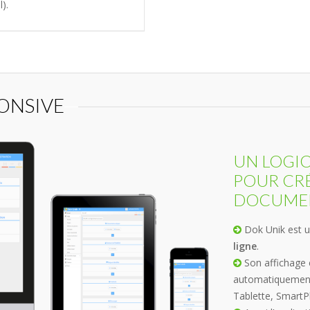
).
ONSIVE
UN LOGIC
POUR CRÉ
DOCUMEN
Dok Unik est u
ligne
.
Son affichage 
automatiquement à
Tablette, SmartP