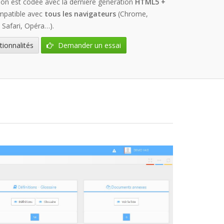
tion est codée avec la dernière génération
HTML5 +
ompatible avec
tous les navigateurs
(Chrome,
, Safari, Opéra…).
tionnalités
Demander un essai