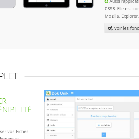
Aussi l’applica
CSS3
. Elle est c
Mozilla, Explorer
Voir les fonc
PLET
ER
NIBILITÉ
iser vos Fiches
ilement et