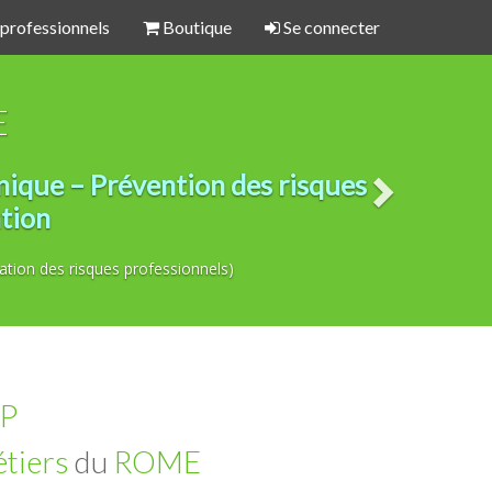
 professionnels
Boutique
Se connecter
E
nique – Prévention des risques
ntion
ation des risques professionnels)
P
tiers
du
ROME