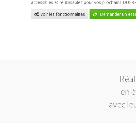
accessibles et réutilisables pour vos prochains DUERP
Voir les fonctionnalités
Demander un essa
Réal
en é
avec le