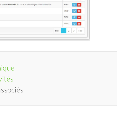
ique
vités
ssociés