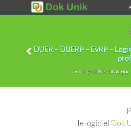
A
DUER – DUERP – EvRP – Logicie
prof
Avec le logiciel Dok Unik (logic
P
le logiciel
Dok 