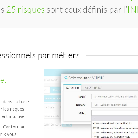
es
25 risques
sont ceux définis par l’
IN
essionnels par métiers
 et
rs dans sa base
r les risques
nt intuitive.
. Car tout au
Unik vous