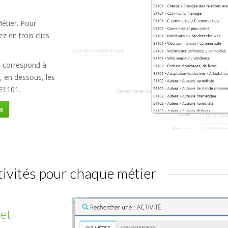
étier. Pour
z en trois clics
1
correspond à
s, en dessous, les
 E1101.
i
tivités pour chaque métier
 et