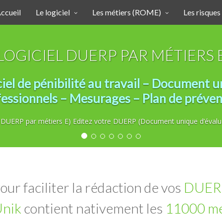
ccueil
Le logiciel
Les métiers (ROME)
Les risques
LOGICIEL DUERP PAR MÉTIERS 
l de pénibilité au travail – Document u
essionnels – Mesurages – Plan de préve
iel DUERP par métiers E) Editez votre DUERP (Document unique d’évalu
our faciliter la rédaction de vos
DUER
Unik
contient nativement les
11000 mé