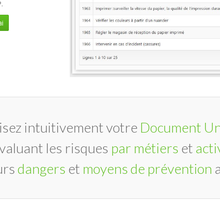
.
i
isez intuitivement votre
Document Un
valuant les risques
par métiers
et
acti
urs
dangers
et
moyens de prévention
a