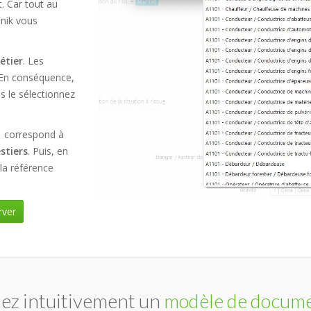
. Car tout au
Unik vous
étier
. Les
. En conséquence,
s le sélectionnez
1
correspond à
stiers
. Puis, en
 la référence
rver
ez intuitivement un
modèle de docume