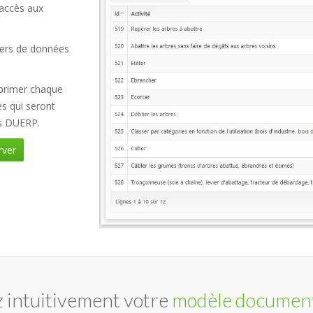
 accès aux
iers de données
pprimer chaque
es qui seront
ns DUERP.
rver
z intuitivement votre
modèle documen