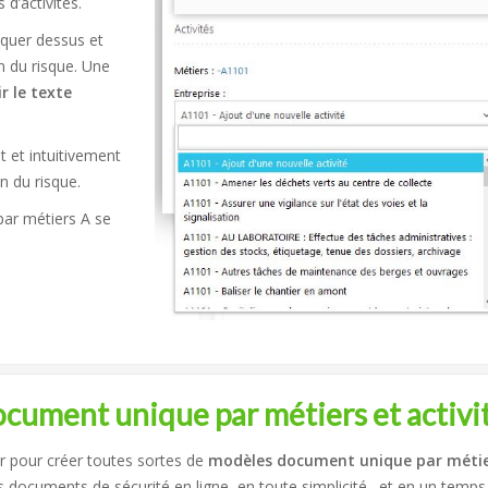
d’activités.
liquer dessus et
on du risque. Une
ir le texte
et intuitivement
n du risque.
ar métiers A se
cument unique par métiers et activi
 pour créer toutes sortes de
modèles document unique par méti
 documents de sécurité en ligne, en toute simplicité…et en un temps