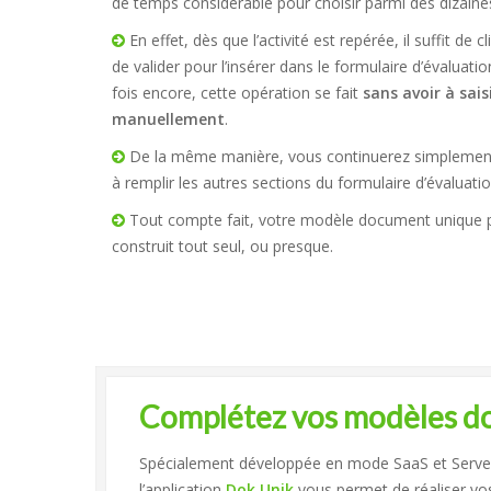
de temps considérable pour choisir parmi des dizaines 
En effet, dès que l’activité est repérée, il suffit de c
de valider pour l’insérer dans le formulaire d’évaluati
fois encore, cette opération se fait
sans avoir à sais
manuellement
.
De la même manière, vous continuerez simplement 
à remplir les autres sections du formulaire d’évaluatio
Tout compte fait, votre modèle document unique p
construit tout seul, ou presque.
Complétez vos modèles do
Spécialement développée en mode SaaS et Server
l’application
Dok Unik
vous permet de réaliser vos