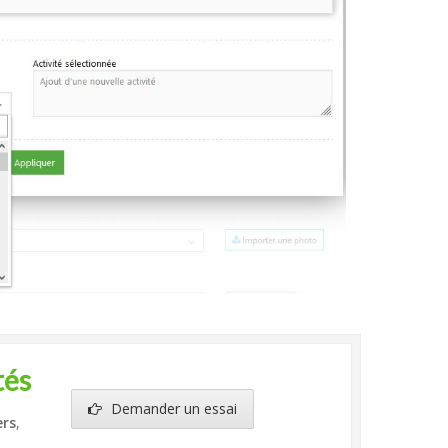
tés
Demander un essai
ers
,