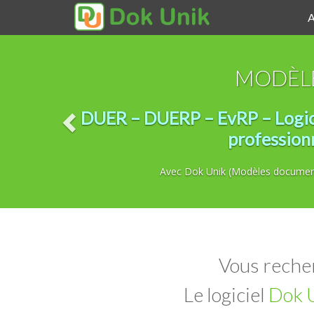
A
MODÈLE
DUER – DUERP – EvRP – Logicie
profession
Avec Dok Unik (Modèles document 
Vous reche
Le logiciel
Dok 