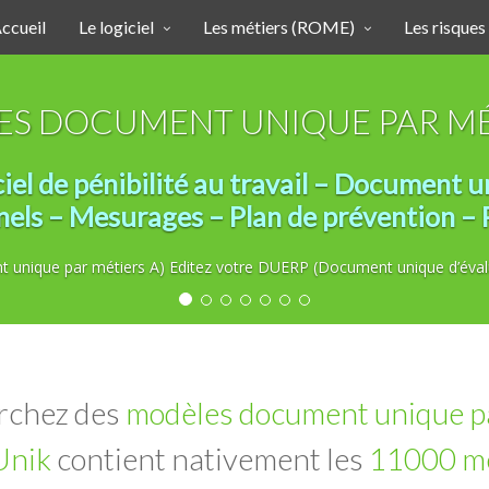
ccueil
Le logiciel
Les métiers (ROME)
Les risques
S DOCUMENT UNIQUE PAR MÉ
l de pénibilité au travail – Document u
nels – Mesurages – Plan de prévention 
unique par métiers A) Editez votre DUERP (Document unique d’évalu
rchez des
modèles document unique p
Unik
contient nativement les
11000 mé