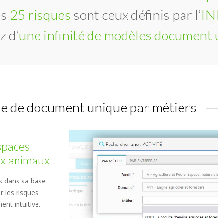
es
25 risques
sont ceux définis par l’
IN
z d’
une infinité de modèles document 
e de document unique par métiers
Espaces
aux animaux
rs dans sa base
r les risques
nt intuitive.