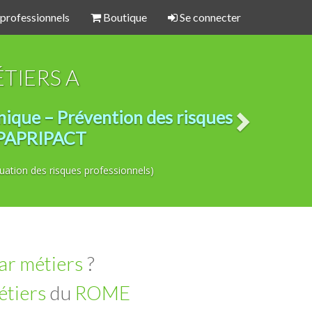
 professionnels
Boutique
Se connecter
TIERS A
nique – Prévention des risques
– PAPRIPACT
ation des risques professionnels)
ar métiers
?
tiers
du
ROME